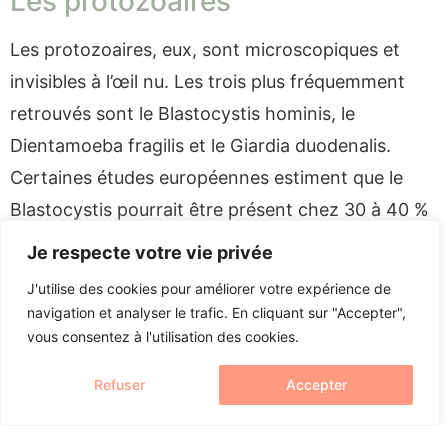
Les protozoaires
Les protozoaires, eux, sont microscopiques et
invisibles à l’œil nu. Les trois plus fréquemment
retrouvés sont le Blastocystis hominis, le
Dientamoeba fragilis et le Giardia duodenalis.
Certaines études européennes estiment que le
Blastocystis pourrait être présent chez 30 à 40 %
de la population générale. Cela ne signifie pas que
Je respecte votre vie privée
tout le monde doit être traité : certains sous-types
J'utilise des cookies pour améliorer votre expérience de
semblent neutres, voire bénéfiques. Tout dépend
navigation et analyser le trafic. En cliquant sur "Accepter",
du contexte clinique.
vous consentez à l'utilisation des cookies.
Les protozoaires peuvent altérer la barrière
Refuser
Accepter
intestinale, abîmer les villosités (ces petites
structures qui absorbent vos nutriments), et