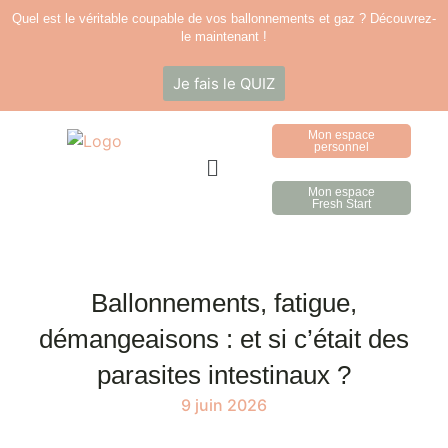
Quel est le véritable coupable de vos ballonnements et gaz ? Découvrez-
le maintenant !
Je fais le QUIZ
Mon espace
personnel
Mon espace
Fresh Start
Ballonnements, fatigue,
démangeaisons : et si c’était des
parasites intestinaux ?
9 juin 2026