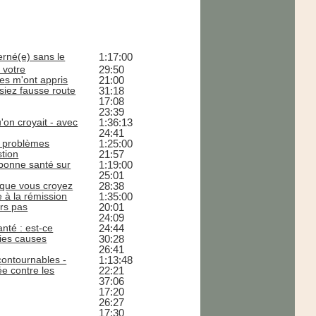
erné(e) sans le
1:17:00
 votre
29:50
ées m'ont appris
21:00
isiez fausse route
31:18
17:08
23:39
'on croyait - avec
1:36:13
24:41
os problèmes
1:25:00
stion
21:57
 bonne santé sur
1:19:00
25:01
e que vous croyez
28:38
 à la rémission
1:35:00
urs pas
20:01
24:09
nté : est-ce
24:44
raies causes
30:28
26:41
ncontournables -
1:13:48
e contre les
22:21
37:06
17:20
26:27
17:30