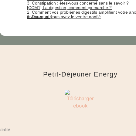
3. Constipation : êtes-vous concerné sans le savoir ?
[CCM1] La digestion, comment ça marche ?
2. Comment vos problèmes digestifs amplifient votre anxi
inversement)
1. Pourquoi vous avez le ventre gonflé
Petit-Déjeuner Energy
tialité