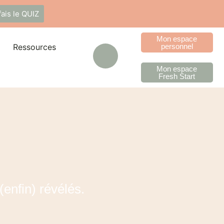
fais le QUIZ
Mon espace
Ressources
personnel
Mon espace
Fresh Start
(enfin) révélés.