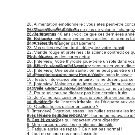
28. Alimentation émotionnelle : vous êtes peut-être conc
savoir - avec Julie Rogeon.
27. Vous n'avez pas besoin de plus de volonté : changez
environnement
26. Je fête mes 40 ans : voici ce que ces dernières ann
sur ma santé
25. Brûlures d'estomac, remontées acides : et si vous fa
depuis le début ?
24. Arrêtez de manger parfaitement
23. Vos selles révèlent tout : décryptez votre transit
22. Viande rouge et protéines : la science contredit ce qu
David Nicolas
21. Les dessous des cures detox
20. [Interview] Votre thyroïde joue-t-elle un rôle dans v
digestifs ? - avec Anaïs Damour
19. Fêtes de fin d'année : profitez sans ruiner votre dige
18. [Interview] Une seule santé : on ne peut pas être en
une planète malade - avec Pierre Weill
17. Pourquoi vous mangez trop de sucre sans le savoir
16. Tests d'intolérance alimentaire : ils ne dosent pas c
15. [Interview] Maladies auto-immunes : de l'impuissance
naturelle - avec Laurane Chemenda
14. Vous faites "tout comme il faut", mais ça ne va toujo
13. Pourquoi vous ne digérez pas bien certains fruits
12. Je n'aime pas cuisiner, mais je veux être en bonne sa
compatible ?
11. Syndrome de l'intestin irritable : de l'étiquette aux v
10. Quelles huiles utiliser en cuisine ?
9. [Interview] Digestion, stress : les huiles essentielles i
avec Hélène de Iodessence
8. Le régime faible en FODMAP : bonne ou mauvaise idé
ballonnements ?
7. Ces 11 carences qui impactent votre digestion
6. Mon parcours avec les problèmes digestifs
5. Fatigue après les repas ? Ce n'est pas normal !
4. Tout ne se joue pas dans l'assiette