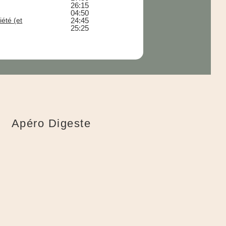
26:15
04:50
été (et
24:45
25:25
Apéro Digeste